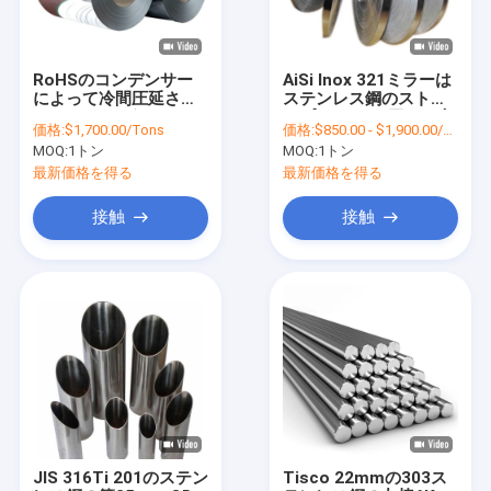
RoHSのコンデンサー
AiSi Inox 321ミラーは
によって冷間圧延され
ステンレス鋼のストリ
るステンレス鋼のコイ
ップ0.2mmの厚さを磨
価格:
$1,700.00/Tons
価格:
$850.00 - $1,900.00/Tons
ル2Bの終わりの鋼鉄ス
いた
MOQ:
1トン
MOQ:
1トン
トリップのコイル
最新価格を得る
最新価格を得る
接触
接触
家へ
製品
ビデオ
JIS 316Ti 201のステン
Tisco 22mmの303ス