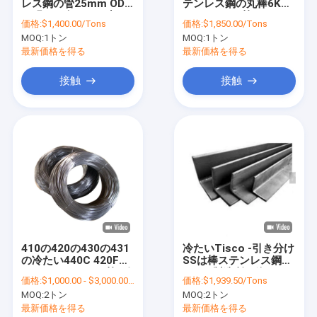
レス鋼の管25mm OD
テンレス鋼の丸棒6K
わたしたち に つい て
の明るく白いつや出し
8K 4mm SS棒
価格:
$1,400.00/Tons
価格:
$1,850.00/Tons
MOQ:
1トン
MOQ:
1トン
工場 ツアー
最新価格を得る
最新価格を得る
品質管理
接触
接触
連絡 ください
引金 を 求め て ください
冷間圧延されたステンレス鋼 シート
つや出しのステンレス鋼の版
410の420の430の431
冷たいTisco -引き分け
の冷たい440C 420F
SSは棒ステンレス鋼の
ステンレス鋼のコイル
430F SSワイヤー棒-引
304の製造所の終わり
価格:
$1,000.00 - $3,000.00/Tons
価格:
$1,939.50/Tons
き分けSSはワイヤーは
を曲げる
ステンレス鋼のストリップ
MOQ:
2トン
MOQ:
2トン
ねる
最新価格を得る
最新価格を得る