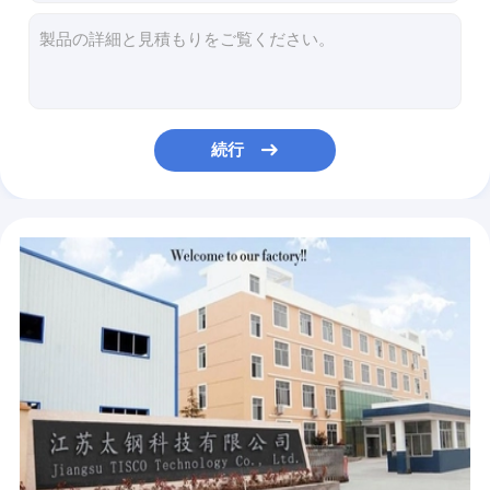
0.13mm 302の304のステンレス鋼のばねワイヤーASTM AISI DIN JIS GB標準
304 304L 316L 316のステンレス鋼 ワイヤー ロール50m-500m長さ
Dia 0.7mm 0.13mmの0.12mmステンレス製のスカウラー ワイヤーAISI410 430
410つや出しSsのスカウラー ワイヤー0.13mmステンレス鋼 ワイヤー ロール
1.4301 1.4541 2mmのステンレス鋼 ワイヤー ロール0.1mm-0.64mmゲージ
続行
TISCO 0.25mmの316Lステンレス鋼 ワイヤー ロール5.8m 6m長さ
Cr20Ni80 Ni80はニクロム ワイヤー1mmニッケルの合金鋼ワイヤーを絶縁した
UNS N06625 Inconel 625の丸棒W.Nr 2.4856のニッケルの合金鋼
783 718 625 601構造のための600のニッケルの合金鋼のコイル
4J29 4J32 4J33 4J34 4J36 4J50のニッケル合金の丸棒SGSの承認