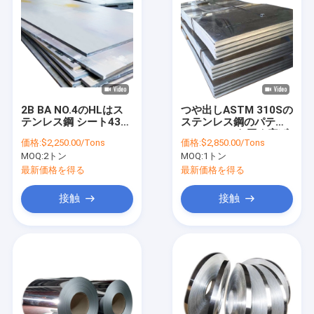
2B BA NO.4のHLはス
つや出しASTM 310Sの
テンレス鋼 シート430
ステンレス鋼のパテは
1000mm -2000mmの
6mm 5mmを厚く広げ
価格:
$2,250.00/Tons
価格:
$2,850.00/Tons
幅を冷間圧延した
る
MOQ:
2トン
MOQ:
1トン
最新価格を得る
最新価格を得る
接触
接触