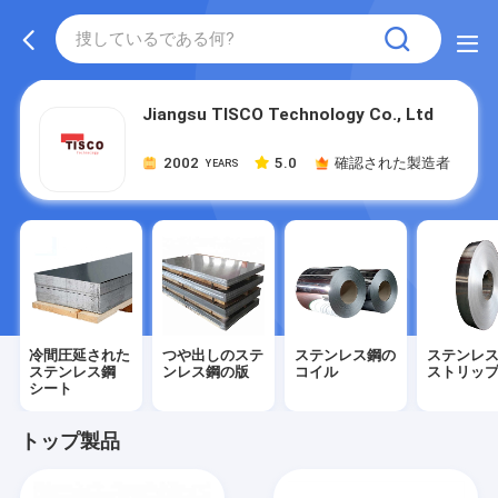
Jiangsu TISCO Technology Co., Ltd
2002
5.0
確認された製造者
YEARS
冷間圧延された
つや出しのステ
ステンレス鋼の
ステンレ
ステンレス鋼
ンレス鋼の版
コイル
ストリッ
シート
トップ製品