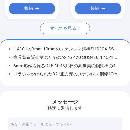
SS鋼管
接触
接触
ステンレス鋼の棒
すべてを見る
ステンレス鋼 ワイヤー ロール
ステンレス鋼のプロフィール
1.4301の8mm 10mmのステンレス鋼棒SUS304 SSの丸棒ASTM
モネル金属
家具製造販売業のためのA276 420 SUS420 1.4021 20Cr13ステンレス鋼 ピストン棒
6mm形作られるC45 1045丸棒の高炭素の鋼鉄棒の4140番の熱い
ハステロイの文書
ブラシをかけられた321正方形のステンレス鋼棒10mm熱い造られたISOの承認
ニッケルの合金鋼
喧騒174は5mmステンレス鋼のフラット バー3mmを300のシリーズ厚く磨いた
SS310ミラーはステンレス鋼のフラット バー1.4923の等級6-400mm Diaを磨いた
チタニウムの合金
ASTMA240 SS Cチャネル316のステンレス鋼CセクションLisco Posco
メッセージ
ニトロニックの文書
3CR13 AISI SS 431の丸棒HRは12mm SS棒Tiscoの技術をアニールした
迅速に返信します
2205 2507ステンレス鋼円の空セクション管Dia3mm-850mm
複式アパートのステンレス鋼
幅150mmは造られた316ステンレス鋼のフラット バーAISI304のつや出しを磨いた