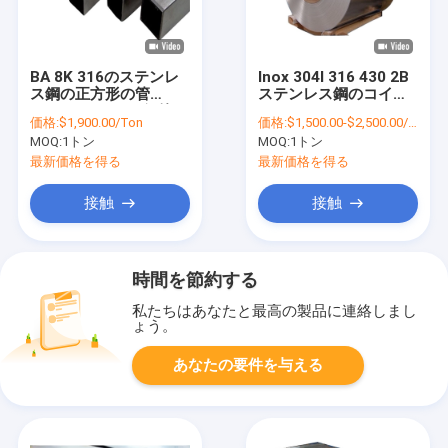
BA 8K 316のステンレ
Inox 304l 316 430 2B
ス鋼の正方形の管
ステンレス鋼のコイル
1220mm OD SS鋼管
1000mm-2000mmの
価格:
$1,900.00/Ton
価格:
$1,500.00-$2,500.00/Ton
幅
MOQ:
1トン
MOQ:
1トン
最新価格を得る
最新価格を得る
接触
接触
時間を節約する
私たちはあなたと最高の製品に連絡しまし
ょう。
あなたの要件を与える