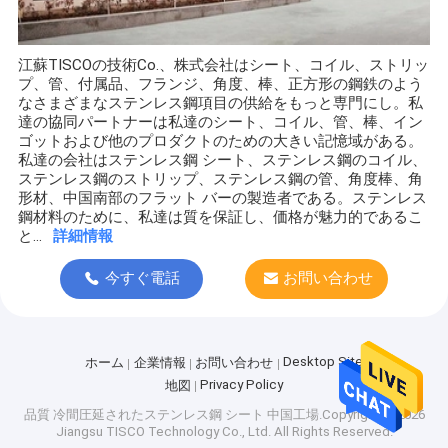
江蘇TISCOの技術Co.、株式会社はシート、コイル、ストリッ
プ、管、付属品、フランジ、角度、棒、正方形の鋼鉄のよう
なさまざまなステンレス鋼項目の供給をもっと専門にし。私
達の協同パートナーは私達のシート、コイル、管、棒、イン
ゴットおよび他のプロダクトのための大きい記憶域がある。
私達の会社はステンレス鋼 シート、ステンレス鋼のコイル、
ステンレス鋼のストリップ、ステンレス鋼の管、角度棒、角
形材、中国南部のフラット バーの製造者である。ステンレス
鋼材料のために、私達は質を保証し、価格が魅力的であるこ
と...
詳細情報
今すぐ電話
お問い合わせ
Desktop Site
ホーム
企業情報
お問い合わせ
Privacy Policy
地図
品質
冷間圧延されたステンレス鋼 シート
中国工場.Copyright © 2026
Jiangsu TISCO Technology Co., Ltd. All Rights Reserved.