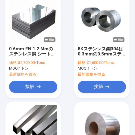
0.6mm EN 1.2 Mmの
8Kステンレス鋼304は
ステンレス鋼 シート
0.3mmの0.5mmステン
304の2B終わりAISI GB
レス製のストリップの
価格:
$2,700.00/Tons
価格:
$1,600.00/Tons
DIN
コイルを巻く
MOQ:
1トン
MOQ:
1トン
最新価格を得る
最新価格を得る
接触
接触