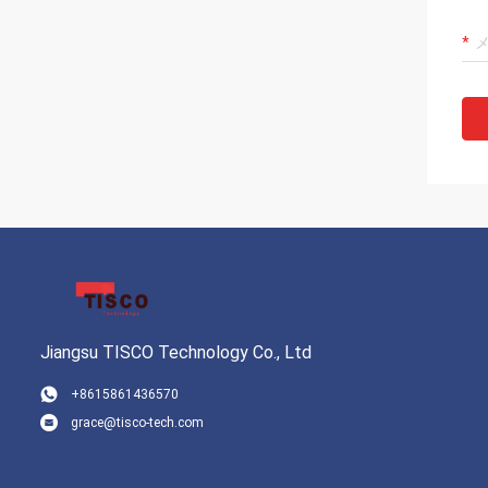
Jiangsu TISCO Technology Co., Ltd
+8615861436570
grace@tisco-tech.com