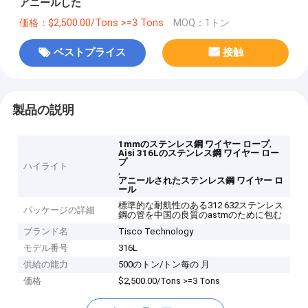
アニールした
価格：$2,500.00/Tons >=3 Tons
MOQ：1トン
ベストプライス
接触
製品の説明
,
1mmのステンレス鋼 ワイヤー ロープ
Aisi 316Lのステンレス鋼 ワイヤー ロー
プ
ハイライト
,
アニールされたステンレス鋼 ワイヤー ロ
ール
標準的な耐航性のある312 632ステンレス
パッケージの詳細
鋼の管を中国の良質のastmのために包む
ブランド名
Tisco Technology
モデル番号
316L
供給の能力
500のトン/トン每の 月
価格
$2,500.00/Tons >=3 Tons