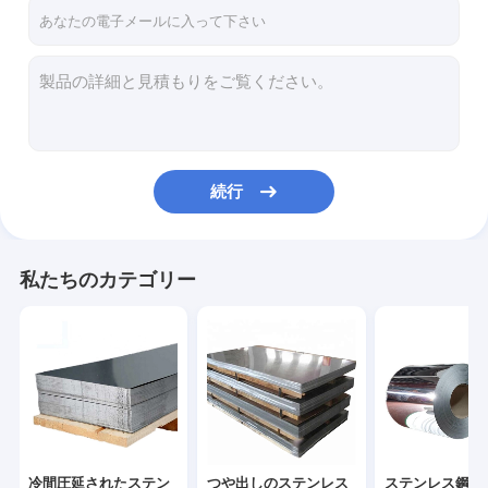
わたしたち に つい て
工場 ツアー
品質管理
連絡 ください
続行
引金 を 求め て ください
私たちのカテゴリー
冷間圧延されたステンレス鋼 シート
つや出しのステンレス鋼の版
ステンレス鋼のコイル
ステンレス鋼のストリップ
冷間圧延されたステン
つや出しのステンレス
ステンレス鋼の