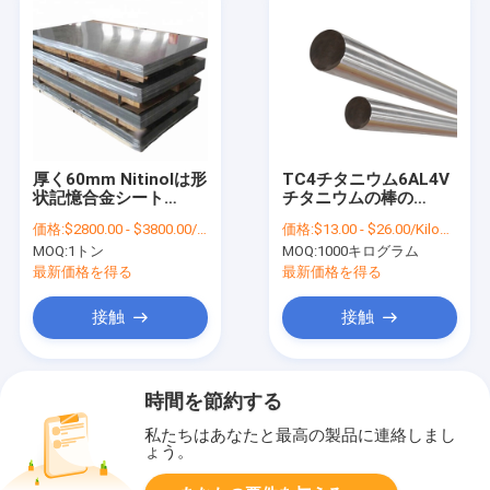
厚く60mm Nitinolは形
TC4チタニウム6AL4V
状記憶合金シート
チタニウムの棒の
99.6%のチタニウム シ
5.5mmアニールされた
価格:
$2800.00 - $3800.00/Ton
価格:
$13.00 - $26.00/Kilograms
ートの版を
チタニウムの合金棒
MOQ:
1トン
MOQ:
1000キログラム
最新価格を得る
最新価格を得る
接触
接触
時間を節約する
私たちはあなたと最高の製品に連絡しまし
ょう。