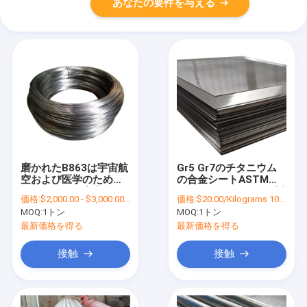
あなたの要件を与える
磨かれたB863は宇宙航
Gr5 Gr7のチタニウム
空および医学のための
の合金シートASTM
チタニウムの合金ワイ
B265のチタニウムの版
価格:
$2,000.00 - $3,000.00/Ton
価格:
$20.00/Kilograms 100-999 Kilograms
ヤーにニッケルを被せ
2.5メートルの長さ
MOQ:
1トン
MOQ:
1トン
る
最新価格を得る
最新価格を得る
接触
接触