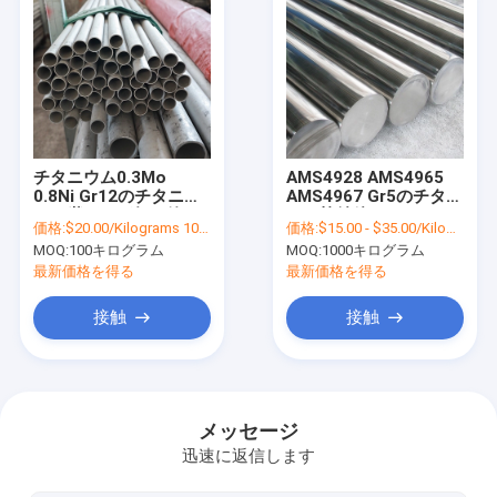
チタニウム0.3Mo
AMS4928 AMS4965
0.8Ni Gr12のチタニウ
AMS4967 Gr5のチタニ
ムの継ぎ目が無い管
ウム棒純粋なチタニウ
価格:
$20.00/Kilograms 100-999 Kilograms
価格:
$15.00 - $35.00/Kilograms
25.4mm ASTM SB338
ムの棒
MOQ:
100キログラム
MOQ:
1000キログラム
最新価格を得る
最新価格を得る
接触
接触
家へ
製品
メッセージ
迅速に返信します
ビデオ