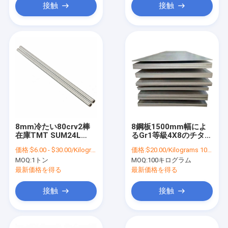
接触
接触
8mm冷たい80crv2棒
8鋼板1500mm幅によ
在庫TMT SUM24L
るGr1等級4X8のチタニ
AISI 4320のチタニウム
ウム シート4
価格:
$6.00 - $30.00/Kilograms
価格:
$20.00/Kilograms 100-999 Kilograms
の合金棒-引かれる
MOQ:
1トン
MOQ:
100キログラム
最新価格を得る
最新価格を得る
接触
接触