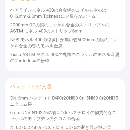
SS鋼管
ヘアラインモネル 400の合金鋼のコイルモネルは
0.12mm-2.0mm Ticknessに金属をかぶせる
ステンレス鋼の棒
2000mm ODの銅のニッケル合金のストリップへの
ステンレス鋼 ワイヤー ロール
ASTM モネル 400のストリップ6mm
Ni99 モネル 400の継ぎ目が無い管6000mmの銅のニッ
ステンレス鋼のプロフィール
ケル合金の管のモネル金属
Tisco ASTM モネル 400の丸棒のニッケルのモネル金属
モネル金属
のCenterlessの粉砕
ハステロイの文書
ニッケルの合金鋼
ハステロイの文書
チタニウムの合金
Dia 6mm ハステロイ B棒Cr20Ni80 Cr15Ni60 Cr20Ni35
ニクロム棒
ニトロニックの文書
6mm UNS N10276の管C276 ハステロイの物質的なニ
ッケルのモリブデンのクロムの合金
複式アパートのステンレス鋼
N10276 2.4819 ハステロイ C276の継ぎ目が無い管