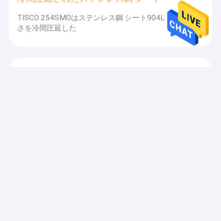
TISCO 254SMOはステンレス鋼 シート904L 5.8mの長
さを冷間圧延した
つや出しのステンレス鋼の版
S30815 304N 4x8のステンレス鋼の壁パネルのサテン
の表面SSの金ミラー シート
ステンレス鋼のコイル
Tisco 0.55mmはコイルM290-50A M350-50Aのステン
レス鋼 シートを冷間圧延した
ステンレス鋼のストリップ