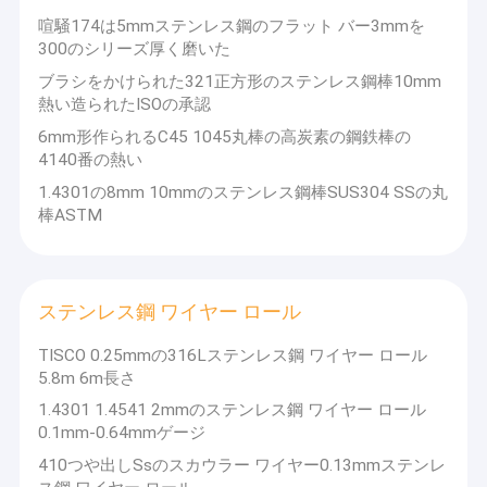
喧騒174は5mmステンレス鋼のフラット バー3mmを
300のシリーズ厚く磨いた
ブラシをかけられた321正方形のステンレス鋼棒10mm
熱い造られたISOの承認
6mm形作られるC45 1045丸棒の高炭素の鋼鉄棒の
4140番の熱い
1.4301の8mm 10mmのステンレス鋼棒SUS304 SSの丸
棒ASTM
ステンレス鋼 ワイヤー ロール
TISCO 0.25mmの316Lステンレス鋼 ワイヤー ロール
家へ
5.8m 6m長さ
江蘇TISCOの技術Co.、株式会社はシート、コイル、ストリッ
1.4301 1.4541 2mmのステンレス鋼 ワイヤー ロール
製品
プ、管、付属品、フランジ、角度、棒、正方形の鋼鉄のようなさ
まざまなステンレス鋼項目の供給をもっと専門にし。私達の協同
0.1mm-0.64mmゲージ
パートナーは私達のシート、コイル、管、棒、インゴットおよび
ビデオ
410つや出しSsのスカウラー ワイヤー0.13mmステンレ
他のプロダクトのための大きい記憶域がある。私達の会社はステ