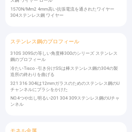
ス鋼 ワイヤー ロール
ンレス鋼 シート、ステンレス鋼のコイル、ステンレス鋼のストリ
わたしたち に つい て
ップ、ステンレス鋼の管、角度棒、角形材、中国南部のフラット
1570N/Mm2 4mm高い抗張電流を通されたワイヤー
バーの製造者である。ステンレス鋼材料のために、私達は質を保
304ステンレス鋼 ワイヤー
証し、価格が魅力的であることを保障する。ステンレス鋼の原料
工場 ツアー
に関しては、私達の原料は大きい製造所の工場から直接のような
来る:Tisco、Jisco、Baoの鋼鉄および他。20.0mmの上の厚さのた
品質管理
めに、私達はあなたのステンレス鋼 シートの最高の厚さのために
供給してもいく、私達があなたのために作り出してもいいコイル
ステンレス鋼のプロフィール
は100mmである。私達の協同の会社は50人の従業員によって
連絡 ください
9,700平方メートルの工場を人を配置されるカバーする。私達に
310S 309Sの等しい角度棒300のシリーズ ステンレス
また水準線、200,000トンの年間生産量の1つのスリッターの3つ
引金 を 求め て ください
鋼のプロフィール
の大規模がある。私達のプロダクトは厳密な質の点検を経たり、
機械特性および化学成分およびサポート顧客に点検のための私達
冷たいTisco -引き分けSSは棒ステンレス鋼の304の製
の工場に来るために合致する。私達は私達の顧客を助けるために
造所の終わりを曲げる
全力を救う費用を尽くす。江蘇Tisco Techonology Co、株式会社
は信頼できる質、オン・タイム配達、専門職業的業務を提供し、
321 316 304lは12mmガラスのためのステンレス鋼のU
冷間圧延されたステンレス鋼 シート
私達の哲学は私達の顧客とのお互いに有利な状況を達成し、協同
チャンネルにブラシをかけた
の長期友好的な関係を維持することである。
つや出しのステンレス鋼の版
NO.4つや出し明るい201 304 309ステンレス鋼のUチャ
ンネル
ステンレス鋼のコイル
ステンレス鋼のストリップ
モネル金属