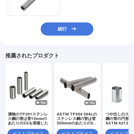
つや出しの管
続行
推薦されたプロダクト
漬物のTP201ステンレ
ASTM TP304 304Lの
つや出しのステ
ス鋼の管は管10mmの
ステンレス鋼の管は管
鋼の管の円形の
あたりのSSを溶接した
500mmのあたりのSS
ASTM A312 T
を溶接した
316L
ベストプライス
ベストプライス
ベストプラ