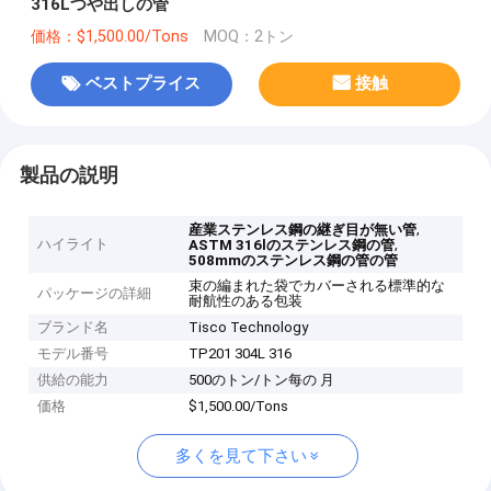
316Lつや出しの管
価格：$1,500.00/Tons
MOQ：2トン
ベストプライス
接触
製品の説明
,
産業ステンレス鋼の継ぎ目が無い管
ハイライト
,
ASTM 316lのステンレス鋼の管
508mmのステンレス鋼の管の管
束の編まれた袋でカバーされる標準的な
パッケージの詳細
耐航性のある包装
ブランド名
Tisco Technology
モデル番号
TP201 304L 316
供給の能力
500のトン/トン每の 月
価格
$1,500.00/Tons
多くを見て下さい