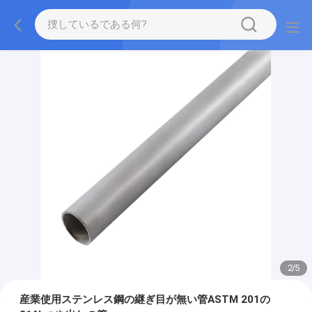
2
/
5
産業使用ステンレス鋼の継ぎ目が無い管ASTM 201の