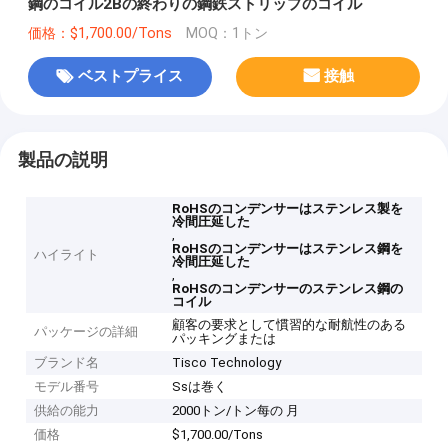
鋼のコイル2Bの終わりの鋼鉄ストリップのコイル
価格：$1,700.00/Tons
MOQ：1トン
ベストプライス
接触
製品の説明
RoHSのコンデンサーはステンレス製を
冷間圧延した
,
RoHSのコンデンサーはステンレス鋼を
ハイライト
冷間圧延した
,
RoHSのコンデンサーのステンレス鋼の
コイル
顧客の要求として慣習的な耐航性のある
パッケージの詳細
パッキングまたは
ブランド名
Tisco Technology
モデル番号
Ssは巻く
供給の能力
2000トン/トン每の 月
価格
$1,700.00/Tons