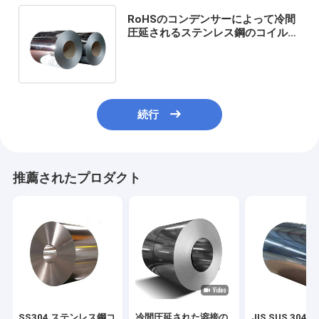
RoHSのコンデンサーによって冷間
圧延されるステンレス鋼のコイル
2Bの終わりの鋼鉄ストリップのコ
イル
続行
推薦されたプロダクト
SS304 ステンレス鋼コ
冷間圧延された溶接の
JIS SUS 304