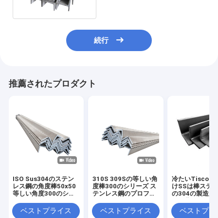
続行
推薦されたプロダクト
ISO Sus304のステン
310S 309Sの等しい角
冷たいTisco 
レス鋼の角度棒50x50
度棒300のシリーズ ス
けSSは棒ステ
等しい角度300のシリ
テンレス鋼のプロフィ
の304の製造所
ーズ
ール
りを曲げる
ベストプライス
ベストプライス
ベストプラ