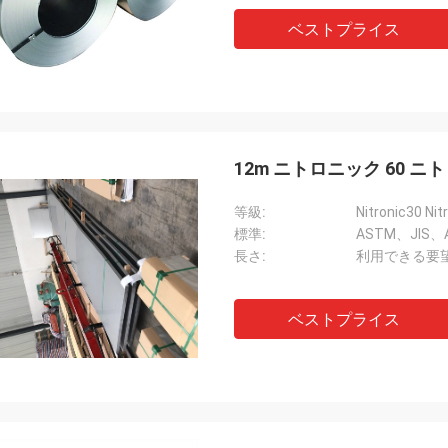
ベストプライス
12m ニトロニック 60 
等級:
Nitronic30 Nit
標準:
ASTM、JIS、A
長さ:
利用できる要望
ベストプライス