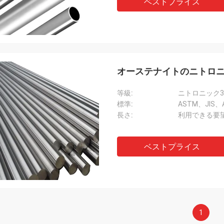
ベストプライス
オーステナイトのニトロニック
等級:
標準:
ASTM、JIS、A
長さ:
利用できる要望
ベストプライス
1