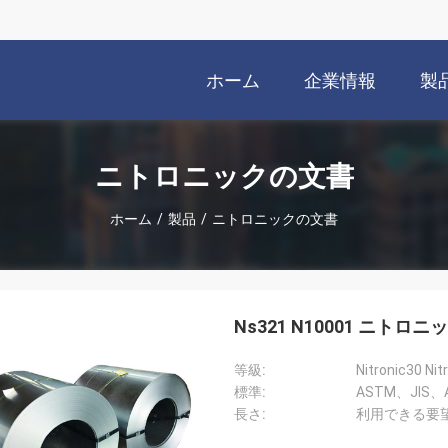
ホーム
企業情報
製
ニトロニックの文書
ホーム
/
製品
/
ニトロニックの文書
Ns321 N10001 ニ
等級:
Nitronic30 Nit
標準:
ASTM、JIS、A
長さ:
利用できる要望