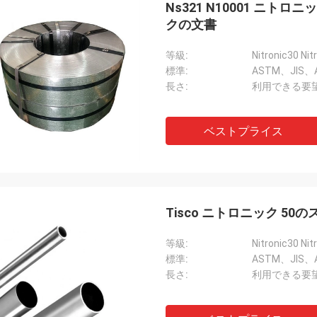
Ns321 N10001 ニ
クの文書
等級:
Nitronic30 Nit
標準:
ASTM、JIS、A
長さ:
利用できる要望
ベストプライス
Diego Nemer
lity of the pipes is very good, very
eamless pipes!
Tisco ニトロニック 5
等級:
Nitronic30 Nit
標準:
ASTM、JIS、A
長さ:
利用できる要望