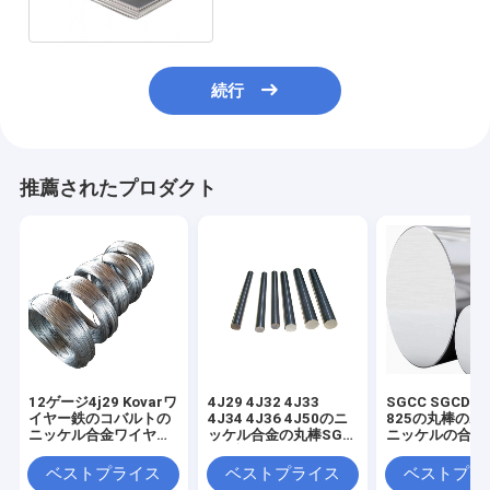
続行
推薦されたプロダクト
12ゲージ4j29 Kovarワ
4J29 4J32 4J33
SGCC SGCD In
イヤー鉄のコバルトの
4J34 4J36 4J50のニ
825の丸棒のボ
ニッケル合金ワイヤー
ッケル合金の丸棒SGS
ニッケルの合金
明るいマット
の承認
ベストプライス
ベストプライス
ベストプラ