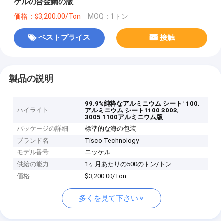
ケルの合金鋼の版
価格：$3,200.00/Ton
MOQ：1トン
ベストプライス
接触
製品の説明
,
99.9%純粋なアルミニウム シート1100
ハイライト
,
アルミニウム シート1100 3003
3005 1100アルミニウム版
パッケージの詳細
標準的な海の包装
ブランド名
Tisco Technology
モデル番号
ニッケル
供給の能力
1ヶ月あたりの500のトン/トン
価格
$3,200.00/Ton
多くを見て下さい