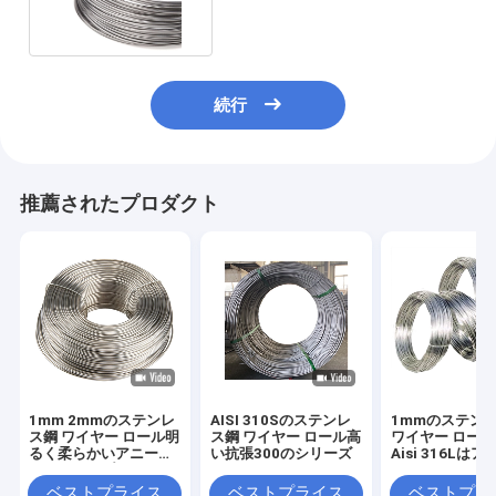
続行
推薦されたプロダクト
1mm 2mmのステンレ
AISI 310Sのステンレ
1mmのステン
ス鋼 ワイヤー ロール明
ス鋼 ワイヤー ロール高
ワイヤー ロール
るく柔らかいアニール
い抗張300のシリーズ
Aisi 316Lは
されたロープAISI 304
した
ベストプライス
ベストプライス
ベストプラ