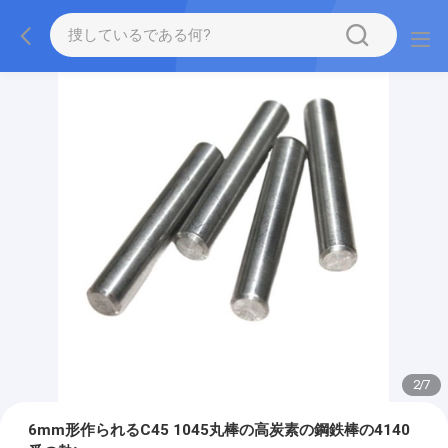
2
/
7
6mm形作られるC45 1045丸棒の高炭素の鋼鉄棒の4140