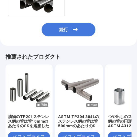
850mm
続行
推薦されたプロダクト
漬物のTP201ステンレ
ASTM TP304 304Lの
つや出しのステ
ス鋼の管は管10mmの
ステンレス鋼の管は管
鋼の管の円形の
あたりのSSを溶接した
500mmのあたりのSS
ASTM A312 T
を溶接した
316L
ベストプライス
ベストプライス
ベストプラ