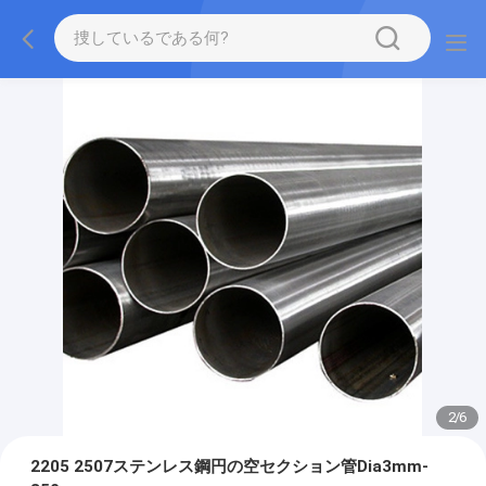
2
/
6
2205 2507ステンレス鋼円の空セクション管Dia3mm-