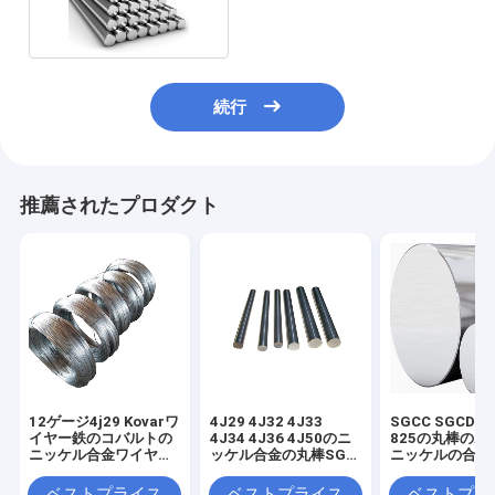
の合金鋼
続行
推薦されたプロダクト
12ゲージ4j29 Kovarワ
4J29 4J32 4J33
SGCC SGCD In
イヤー鉄のコバルトの
4J34 4J36 4J50のニ
825の丸棒のボ
ニッケル合金ワイヤー
ッケル合金の丸棒SGS
ニッケルの合金
明るいマット
の承認
ベストプライス
ベストプライス
ベストプラ