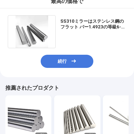
最高の価格で
SS310ミラーはステンレス鋼の
フラット バー1.4923の等級6-
400mm Diaを磨いた
続行
推薦されたプロダクト