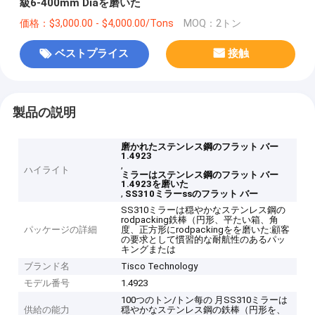
級6-400mm Diaを磨いた
価格：$3,000.00 - $4,000.00/Tons
MOQ：2トン
ベストプライス
接触
製品の説明
磨かれたステンレス鋼のフラット バー
1.4923
,
ハイライト
ミラーはステンレス鋼のフラット バー
1.4923を磨いた
,
SS310ミラーssのフラット バー
SS310ミラーは穏やかなステンレス鋼の
rodpacking鉄棒（円形、平たい箱、角
パッケージの詳細
度、正方形にrodpackingをを磨いた:顧客
の要求として慣習的な耐航性のあるパッ
キングまたは
ブランド名
Tisco Technology
モデル番号
1.4923
100つのトン/トン每の 月SS310ミラーは
供給の能力
穏やかなステンレス鋼の鉄棒（円形を、